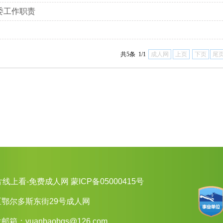
委工作职责
共5条 1/1
成人网
上页
下页
尾
片线上看-免费成人网 蒙ICP备05000415号
鄂尔多斯东街29号成人网
单位邮箱：
yuanbaobgs@126.com