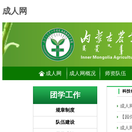
成人网
成人网
成人网概况
师资队伍
科技
团学工作
成人
规章制度
【园
队伍建设
成人